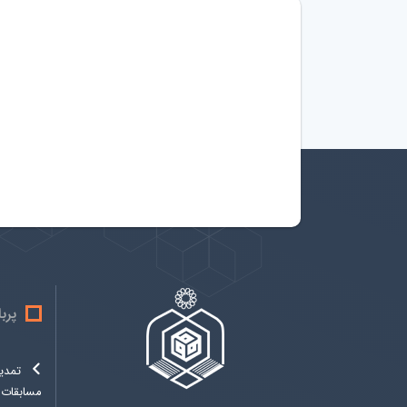
پرب
تمدی
مسابقات..