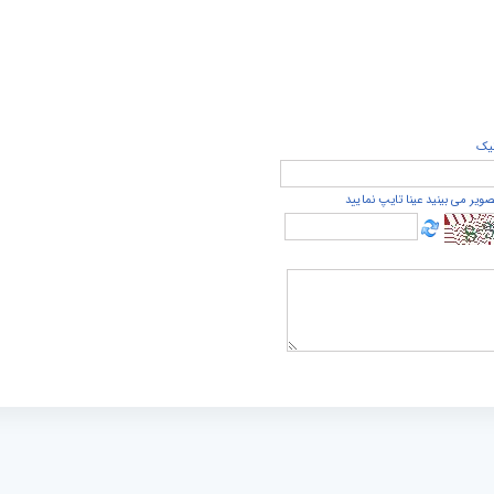
يک
صویر می بینید عینا تایپ نمایید