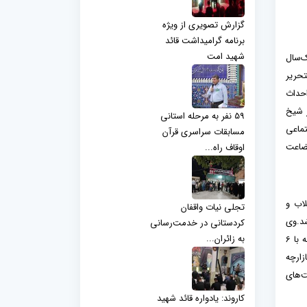
گزارش تصویری از ویژه
برنامه گرامیداشت قائد
شهید امت
ک‌سال
ازمند، اهدای سه‌هزار و 500 بسته لوازم‌التحریر
جوز احداث
من در شیخ
59 نفر به مرحله استانی
تماعی
مسابقات سراسری قرآن
بضاعت
اوقاف راه...
طلاب و
تجلی نیات واقفان
زینه شد.وی
کردستانی در خدمت‌رسانی
به زائران...
پروژه‌های شاخص اخیر را چنین برشمرد و گفت: مصلی مریوان با 7500 متر زیربنا به عنوان بزرگ‌ترین مصلی غرب کشور، بازسازی مسجد جامع بانه با 6
 و بازارچه
ت‌های
کاروند: یادواره قائد شهید