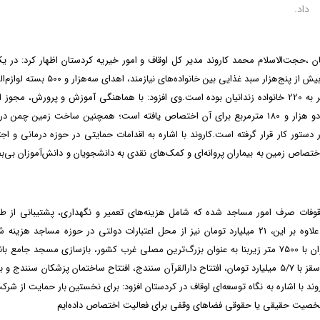
داد.
ن ،حجت‌الاسلام محمد کاروند مدیر کل اوقاف و امور خیریه کردستان اظهار کرد: در ی
گذشته بخشی از مهم‌ترین اقدامات اوقاف استان شامل توزیع بیش از پنج‌هزار سبد غذایی بین خانواده‌های نی
به دانش‌آموزان، آزادی 12 زندانی غیرعمد و کمک مالی مستمر به 220 خانواده زندانیان بوده است.وی افزود: با هماهنگی آموزش و پرورش، م
یک مدرسه در نایسر سنندج صادر شده و زمین به مساحت دو هزار و 180 مترمربع برای آن اختصاص یافته است؛ همچنین ساخت زمین چ
ستور کار قرار گرفته است.کاروند با اشاره به اقدامات حمایتی در حوزه درمانی و اج
تصاص زمین به بیماران پروانه‌ای و کمک‌های نقدی به دانشجویان و دانش‌آموزان بی‌
میلیارد تومان از محل موقوفات صرف امور مساجد شده که شامل هزینه‌های تعمیر و نگهداری، پشتیبانی از 
مدرسین، حقوق امام جماعت و خادمان مساجد بوده است. علاوه بر این، 21 میلیارد تومان نیز از محل اعتبارات دولتی در حوزه مساجد ه
میلیارد تومان از محل موقوفات، احداث مسجد روستای میده سقز با 5/7 میلیارد تومان، افتتاح دارالقرآن سنندج، افتتاح ساختمان پزشکان سنندج
ند با اشاره به نگاه توسعه‌ای اوقاف در کردستان افزود: برای نخستین بار حمایت از شرک