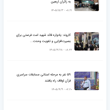
به زائران اربعین
08:21 - 1405/5/3
کاروند: یادواره قائد شهید امت فرصتی برای
بصیرت‌افزایی و تقویت وحدت...
08:22 - 1405/4/28
۵۹ نفر به مرحله استانی مسابقات سراسری
قرآن اوقاف راه یافتند
07:20 - 1405/4/9