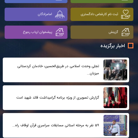
ثبت نام کارشناس دادگستری
امامزادگان
گزینش
پیشخوان ارباب رجوع
اخبار برگزیده
تجلی وحدت اسلامی در طریق‌الحسین؛ خادمان کردستانی
میزبان...
گزارش تصویری از ویژه برنامه گرامیداشت قائد شهید امت
59 نفر به مرحله استانی مسابقات سراسری قرآن اوقاف راه...